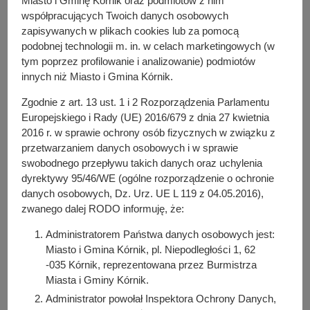
Miasto i Gminę Kórnik oraz podmiotów z nim
współpracujących Twoich danych osobowych
danych w określonym celu, np. w procesie realizacji
zapisywanych w plikach cookies lub za pomocą
czynności,
podobnej technologii m. in. w celach marketingowych (w
konieczność realizowania prawnie uzasadnionych
tym poprzez profilowanie i analizowanie) podmiotów
celów Administratora Danych Osobowych, które
innych niż Miasto i Gmina Kórnik.
wyrażone są poprzez:
zarządzanie serwisami internetowymi,
Zgodnie z art. 13 ust. 1 i 2 Rozporządzenia Parlamentu
dostosowaniem ich zawartości do Państwa potrzeb i
Europejskiego i Rady (UE) 2016/679 z dnia 27 kwietnia
oczekiwań, zapewnienie bezpieczeństwa Państwa
2016 r. w sprawie ochrony osób fizycznych w związku z
przetwarzaniem danych osobowych i w sprawie
danych w cyberprzestrzeni.
swobodnego przepływu takich danych oraz uchylenia
PRAWA UŻYTKOWNIKÓW
dyrektywy 95/46/WE (ogólne rozporządzenie o ochronie
danych osobowych, Dz. Urz. UE L 119 z 04.05.2016),
Prawa przysługujące użytkownikom serwisów
zwanego dalej RODO informuję, że:
internetowych w domenach: *.
kornik.pl
oraz
kornik.*.pl
w
Administratorem Państwa danych osobowych jest:
związku z przetwarzaniem danych osobowych:
Miasto i Gmina Kórnik, pl. Niepodległości 1, 62
W każdym dowolnym czasie macie Państwo prawo do
-035 Kórnik, reprezentowana przez Burmistrza
wycofania udzielonej zgody, co spowoduje zaprzestanie
Miasta i Gminy Kórnik.
przetwarzania danych osobowych, przetwarzanych na
Administrator powołał Inspektora Ochrony Danych,