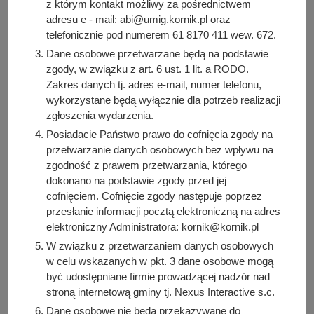
podstawie udzielonej zgody. Cofnięcie zgody nie
z którym kontakt możliwy za pośrednictwem
adresu e - mail: abi@umig.kornik.pl oraz
wpływa na zgodność przetwarzania danych osobowych,
telefonicznie pod numerem 61 8170 411 wew. 672.
którego dokonaliśmy na podstawie udzielonej zgody
przed jej cofnięciem.
Dane osobowe przetwarzane będą na podstawie
zgody, w związku z art. 6 ust. 1 lit. a RODO.
Macie Państwo prawo żądania usunięcia
(prawo do
Zakres danych tj. adres e-mail, numer telefonu,
bycia zapomnianym)
dotyczących Państwa danych
wykorzystane będą wyłącznie dla potrzeb realizacji
osobowych z wymienionych w polityce systemów
zgłoszenia wydarzenia.
informatycznych. Prawo to zostanie zrealizowane przez
Posiadacie Państwo prawo do cofnięcia zgody na
Administratora, o ile nie spoczywa na Administratorze
przetwarzanie danych osobowych bez wpływu na
prawny obowiązek zachowania, a tym samym
zgodność z prawem przetwarzania, którego
przetwarzania danych, pomimo wniesienia przez prawa
dokonano na podstawie zgody przed jej
do bycia zapomnianym.
cofnięciem. Cofnięcie zgody następuje poprzez
Macie Państwo prawo dostępu do swoich danych
przesłanie informacji pocztą elektroniczną na adres
(żądania wydania kopii danych).
Prawo to możecie
elektroniczny Administratora: kornik@kornik.pl
Państwo zrealizować osobiście w Urzędzie Miasta i
W związku z przetwarzaniem danych osobowych
Gminy Kórnik lub za pośrednictwem poczty tradycyjnej.
w celu wskazanych w pkt. 3 dane osobowe mogą
Macie Państwo prawo do sprostowania
(aktualizacji
być udostępniane firmie prowadzącej nadzór nad
danych).
Prawo to można realizować osobiście w
stroną internetową gminy tj. Nexus Interactive s.c.
Urzędzie Miasta i Gminy Kórnik. Informujemy, że
Dane osobowe nie będą przekazywane do