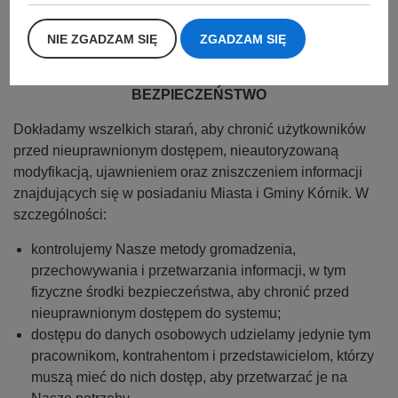
Urzędu Ochrony Danych Osobowych regulującego
działania Administratora Danych Osobowych w
NIE ZGADZAM SIĘ
ZGADZAM SIĘ
przetwarzaniu danych osobowych.
BEZPIECZEŃSTWO
Dokładamy wszelkich starań, aby chronić użytkowników
przed nieuprawnionym dostępem, nieautoryzowaną
modyfikacją, ujawnieniem oraz zniszczeniem informacji
znajdujących się w posiadaniu Miasta i Gminy Kórnik. W
szczególności:
kontrolujemy Nasze metody gromadzenia,
przechowywania i przetwarzania informacji, w tym
fizyczne środki bezpieczeństwa, aby chronić przed
nieuprawnionym dostępem do systemu;
dostępu do danych osobowych udzielamy jedynie tym
pracownikom, kontrahentom i przedstawicielom, którzy
muszą mieć do nich dostęp, aby przetwarzać je na