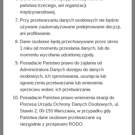
zaktualizowanie danych nie spowoduje usunięcia
państwa trzeciego, ani organizacji
danych przed dokonaniem aktualizacji, co związane jest
międzynarodowej.
z obowiązkiem zachowania spójności danych,
Przy przetwarzaniu danych osobowych nie będzie
przetwarzanych przez Administratora Danych
używane zautomatyzowane podejmowanie decyzji,
Osobowych w określonym celu.
ani profilowanie.
Macie Państwo prawo do ograniczenia przetwarzania,
Dane osobowe będą przechowywane przez okres
w tym również do wniesienia sprzeciwu wobec
1 roku od momentu przesłania danych, lub do
przetwarzania danych, powołując się na określoną
momentu wycofania udzielonej zgody.
sytuację. Prawo to można zrealizować osobiście w
Posiadacie Państwo prawo do żądania od
Urzędzie Miasta i Gminy Kórnik. Informujemy, że
Administratora Danych dostępu do danych
wskazane prawo zostanie przez Administratora Danych
osobowych, ich sprostowania, usunięcia lub
ograniczenia przetwarzania lub wniesienia
Osobowych zrealizowane wyłącznie w sytuacji, gdy
sprzeciwu wobec ich przetwarzania.
wykonanie określonej czynności nie jest sprzeczne
Posiadacie Państwo prawo wniesienia skargi do
z obowiązującymi przepisami prawa, które obligują
Prezesa Urzędu Ochrony Danych Osobowych, ul.
Administratora Danych Osobowych do przetwarzania
Stawki 2, 00-193 Warszawa, w przypadku gdy
danych.
Państwa dane osobowe przetwarzane są
Dodatkowo macie Państwo prawo do przeniesienia
niezgodnie z przepisami RODO.
swoich danych z systemów informatycznych na rzecz
wskazanego podmiotu oraz do wniesienia skargi do