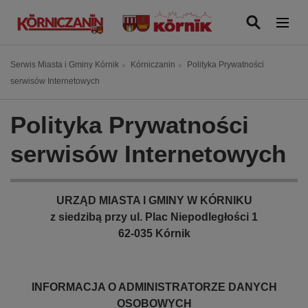
P
r
z
e
Ś
Serwis Miasta i Gminy Kórnik
Kórniczanin
Polityka Prywatności
j
c
serwisów Internetowych
d
i
ź
e
Polityka Prywatności
d
ż
o
k
serwisów Internetowych
t
a
r
n
e
a
URZĄD MIASTA I GMINY W KÓRNIKU
ś
w
z siedzibą przy ul. Plac Niepodległości 1
c
i
62-035 Kórnik
i
g
a
c
INFORMACJA O ADMINISTRATORZE DANYCH
y
OSOBOWYCH
j