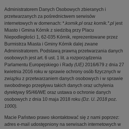
n
Administratorem Danych Osobowych zbieranych i
a
przetwarzanych za pośrednictwem serwisów
internetowych w domenach: *.
kornik.pl
oraz
kornik.*.pl
jest
Miasto i Gmina Kórnik z siedzibą przy Placu
Niepodległości 1, 62-035 Kórnik, reprezentowane przez
Burmistrza Miasta i Gminy Kórnik dalej zwane
Administratorem. Podstawą prawną przetwarzania danych
osobowych jest art. 6 ust. 1 lit. a rozporządzenia
Parlamentu Europejskiego i Rady
(UE)
2016/679 z dnia 27
kwietnia 2016 roku w sprawie ochrony osób fizycznych w
związku z przetwarzaniem danych osobowych i w sprawie
swobodnego przepływu takich danych oraz uchylenia
dyrektywy 95/46/WE oraz ustawa o ochronie danych
osobowych z dnia 10 maja 2018 roku
(Dz. U. 2018 poz.
1000).
Macie Państwo prawo skontaktować się z nami poprzez:
adres e-mail udostępniony na serwisach internetowych w