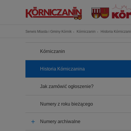
P
r
z
e
Ś
j
Serwis Miasta i Gminy Kórnik
Kórniczanin
Historia Kórniczan
c
d
N
i
ź
A
Kórniczanin
e
d
W
I
ż
o
G
k
t
A
Historia Kórniczanina
C
a
r
J
n
e
A
Jak zamówić ogłoszenie?
a
ś
w
c
i
i
Numery z roku bieżącego
g
a
Numery archiwalne
c
y