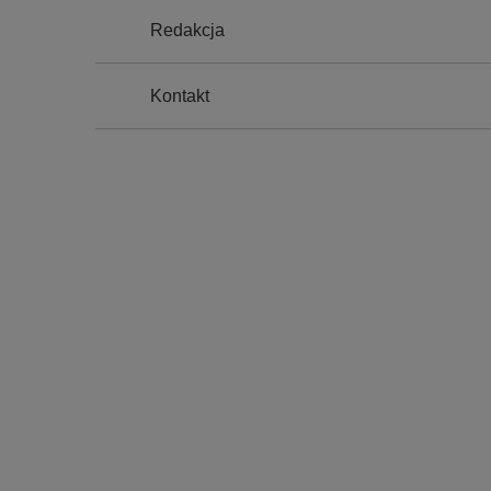
j
Redakcja
n
a
Kontakt