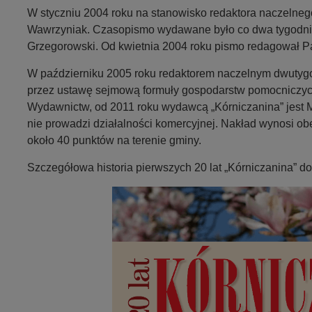
W styczniu 2004 roku na stanowisko redaktora naczelneg
Wawrzyniak. Czasopismo wydawane było co dwa tygodnie.
Grzegorowski. Od kwietnia 2004 roku pismo redagował P
W październiku 2005 roku redaktorem naczelnym dwutygod
przez ustawę sejmową formuły gospodarstw pomocniczych i
Wydawnictw, od 2011 roku wydawcą „Kórniczanina” jest M
nie prowadzi działalności komercyjnej. Nakład wynosi ob
około 40 punktów na terenie gminy.
Szczegółowa historia pierwszych 20 lat „Kórniczanina” d