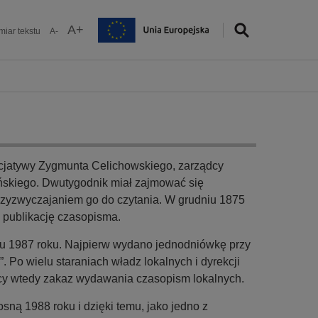
A+
iar tekstu
A-
nicjatywy Zygmunta Celichowskiego, zarządcy
yńskiego. Dwutygodnik miał zajmować się
zyzwyczajaniem go do czytania. W grudniu 1875
 publikację czasopisma.
u 1987 roku. Najpierw wydano jednodniówkę przy
 Po wielu staraniach władz lokalnych i dyrekcji
jący wtedy zakaz wydawania czasopism lokalnych.
sną 1988 roku i dzięki temu, jako jedno z