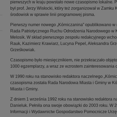
pierwszych w kraju powstało nowe czasopismo lokalne.
był prof. Jerzy Wisłocki, który też zorganizował w Zamku
środowisk w sprawie linii programowej pisma.
Pierwszy numer nowego „Kórniczanina” opublikowano w
Rada Patriotycznego Ruchu Odrodzenia Narodowego w K
Melosik. W skład pierwszego zespołu redakcyjnego wchodz
Rauk, Kazimierz Krawiarz, Lucyna Pepel, Aleksandra Grz
Grześkowiak.
Czasopismo było miesięcznikiem, nie przekraczało objęto
1000 egzemplarzy, a wraz ze wzrostem zainteresowania c
W 1990 roku na stanowisko redaktora naczelnego „Kórni
czasopisma została Rada Narodowa Miasta i Gminy w Kó
Miasta i Gminy.
Z dniem 1 września 1992 roku na stanowisko redaktora n
Danieluk. Pełniła ona swoje obowiązki do 2003 roku. W 
Informacji i Wydawnictw Gospodarstwo Pomocnicze Urzęd