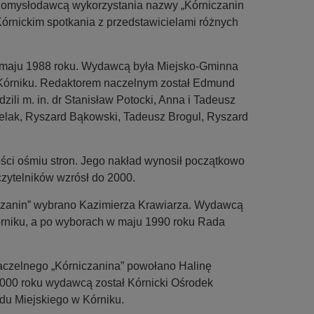
 Pomysłodawcą wykorzystania nazwy „Kórniczanin
 Kórnickim spotkania z przedstawicielami różnych
 maju 1988 roku. Wydawcą była Miejsko-Gminna
órniku. Redaktorem naczelnym został Edmund
ili m. in. dr Stanisław Potocki, Anna i Tadeusz
elak, Ryszard Bąkowski, Tadeusz Brogul, Ryszard
ści ośmiu stron. Jego nakład wynosił początkowo
zytelników wzrósł do 2000.
czanin” wybrano Kazimierza Krawiarza. Wydawcą
rniku, a po wyborach w maju 1990 roku Rada
aczelnego „Kórniczanina” powołano Halinę
2000 roku wydawcą został Kórnicki Ośrodek
u Miejskiego w Kórniku.