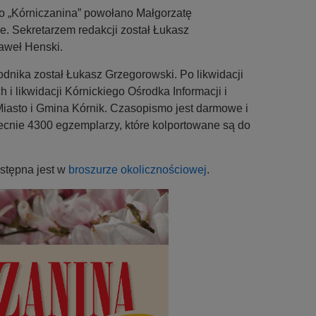
o „Kórniczanina” powołano Małgorzatę
 Sekretarzem redakcji został Łukasz
aweł Henski.
nika został Łukasz Grzegorowski. Po likwidacji
 likwidacji Kórnickiego Ośrodka Informacji i
iasto i Gmina Kórnik. Czasopismo jest darmowe i
ecnie 4300 egzemplarzy, które kolportowane są do
ostępna jest w
broszurze okolicznościowej
.