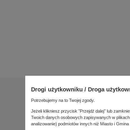
Drogi użytkowniku / Droga użytkow
Na skróty
Sołectwa
Potrzebujemy na to Twojej zgody.
Gospoda
Urząd Miasta i Gminy w Kórniku
Jeżeli klikniesz przycisk "Przejdź dalej" lub zamk
Fundusze
Pl. Niepodległości 1
Twoich danych osobowych zapisywanych w plikach co
Budżet ob
62-035 Kórnik
analizowanie) podmiotów innych niż Miasto i Gmina 
Konsultac