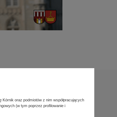
Sprawdź także
inę Kórnik oraz podmiotów z nim współpracujących
ngowych (w tym poprzez profilowanie i
Śledź nas na
Facebook