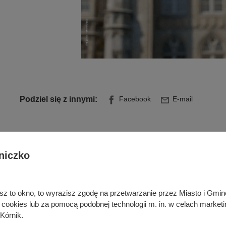
Podziel się z innymi:
Facebook
E-mail
niczko
Kórnickie Dni Nauki
rka odpadami
Portal organizacji pozarządowych
niesz to okno, to wyrazisz zgodę na przetwarzanie przez Miasto i Gm
 pozabudżetowe
Kórnik w mediach
okies lub za pomocą podobnej technologii m. in. w celach marketi
ywatelski
Deklaracja dostępności
Kórnik.
je
Regulamin serwisu