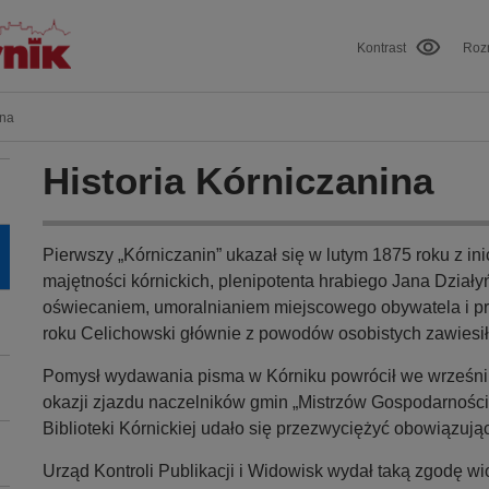
Kontrast
Rozm
ina
Historia Kórniczanina
Pierwszy „Kórniczanin” ukazał się w lutym 1875 roku z i
majętności kórnickich, plenipotenta hrabiego Jana Dział
oświecaniem, umoralnianiem miejscowego obywatela i pr
roku Celichowski głównie z powodów osobistych zawiesił
Pomysł wydawania pisma w Kórniku powrócił we wrześni
okazji zjazdu naczelników gmin „Mistrzów Gospodarności”.
Biblioteki Kórnickiej udało się przezwyciężyć obowiązu
Urząd Kontroli Publikacji i Widowisk wydał taką zgodę wio