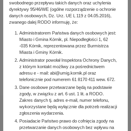
6
/202
6
(
20
marca 202
6
r.)
swobodnego przepływu takich danych oraz uchylenia
n
5
/202
6
(6 marca 202
6
r.)
dyrektywy 95/46/WE (ogólne rozporządzenie o ochronie
a
danych osobowych, Dz. Urz. UE L 119 z 04.05.2016),
4
/202
6
(
20
lutego
202
6
r.)
zwanego dalej RODO informuję, że:
3
/202
6
(
6
lutego
202
6
r.)
2
/202
6
(23
stycz
nia 202
6
r.)
Administratorem Państwa danych osobowych jest:
1
/202
6
( 9
stycz
nia 202
6
r.)
Miasto i Gmina Kórnik, pl. Niepodległości 1, 62
-035 Kórnik, reprezentowana przez Burmistrza
Miasta i Gminy Kórnik.
Podziel się z innymi:
Administrator powołał Inspektora Ochrony Danych,
Facebook
z którym kontakt możliwy za pośrednictwem
adresu e - mail: abi@umig.kornik.pl oraz
E-mail
telefonicznie pod numerem 61 8170 411 wew. 672.
Dane osobowe przetwarzane będą na podstawie
zgody, w związku z art. 6 ust. 1 lit. a RODO.
Zakres danych tj. adres e-mail, numer telefonu,
wykorzystane będą wyłącznie dla potrzeb realizacji
zgłoszenia wydarzenia.
Posiadacie Państwo prawo do cofnięcia zgody na
przetwarzanie danych osobowych bez wpływu na
Urząd Miasta i Gminy w Kórniku