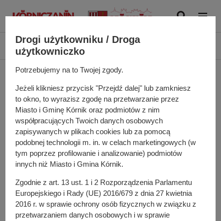
P
r
z
Drogi użytkowniku / Droga
e
Ś
Serwis Miasta i Gminy Kórnik
Kórniczanin
Numery z roku bieżącego
użytkowniczko
j
c
d
i
Potrzebujemy na to Twojej zgody.
Numery z roku
ź
e
Jeżeli klikniesz przycisk "Przejdź dalej" lub zamkniesz
d
ż
bieżącego
to okno, to wyrazisz zgodę na przetwarzanie przez
o
k
Miasto i Gminę Kórnik oraz podmiotów z nim
t
a
współpracujących Twoich danych osobowych
r
n
2026 rok
zapisywanych w plikach cookies lub za pomocą
e
a
podobnej technologii m. in. w celach marketingowych (w
ś
w
tym poprzez profilowanie i analizowanie) podmiotów
12
/202
6 (26 czerwca 2026 r.)
c
i
innych niż Miasto i Gmina Kórnik.
11
/202
6 (12 czerwca 2026 r.)
i
g
10
/202
6 (29 maja 2026 r.)
Zgodnie z art. 13 ust. 1 i 2 Rozporządzenia Parlamentu
a
9
/202
6 (8 maja 2026 r.)
Europejskiego i Rady (UE) 2016/679 z dnia 27 kwietnia
c
8
/202
6 (24 kwietnia 2026 r.)
2016 r. w sprawie ochrony osób fizycznych w związku z
y
7
/202
6
(
3
kwietni
a 202
6
r.)
przetwarzaniem danych osobowych i w sprawie
j